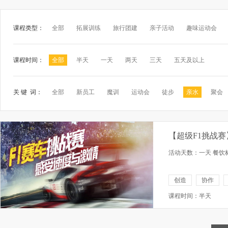
课程类型：
全部
拓展训练
旅行团建
亲子活动
趣味运动会
课程时间：
全部
半天
一天
两天
三天
五天及以上
关 键 词：
全部
新员工
魔训
运动会
徒步
亲水
聚会
【超级F1挑战
活动天数：一天 餐饮标
创造
协作
课程时间：半天