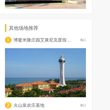
其他场地推荐
博鳌米隆庄园艾康尼克度假酒店
海口
火山泉农庄基地
海口