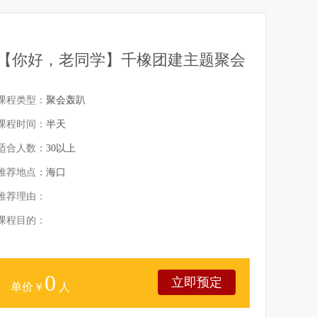
【你好，老同学】千橡团建主题聚会
课程类型：
聚会轰趴
课程时间：
半天
适合人数：
30以上
推荐地点：
海口
推荐理由：
课程目的：
0
立即预定
单价￥
人