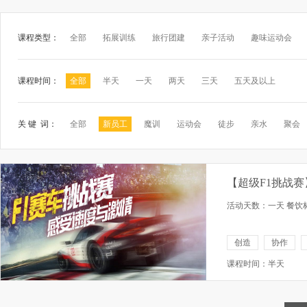
课程类型：
全部
拓展训练
旅行团建
亲子活动
趣味运动会
课程时间：
全部
半天
一天
两天
三天
五天及以上
关 键 词：
全部
新员工
魔训
运动会
徒步
亲水
聚会
【超级F1挑战
活动天数：一天 餐饮标
创造
协作
课程时间：半天