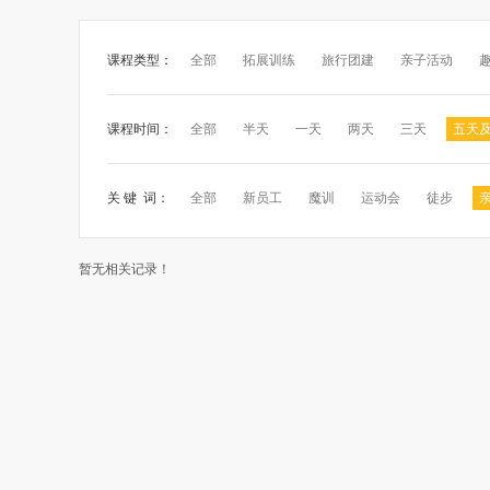
课程类型：
全部
拓展训练
旅行团建
亲子活动
课程时间：
全部
半天
一天
两天
三天
五天
关 键 词：
全部
新员工
魔训
运动会
徒步
暂无相关记录！