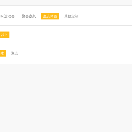
趣味运动会
聚会轰趴
生态体验
其他定制
及以上
亲水
聚会