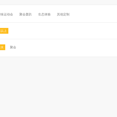
趣味运动会
聚会轰趴
生态体验
其他定制
及以上
亲水
聚会