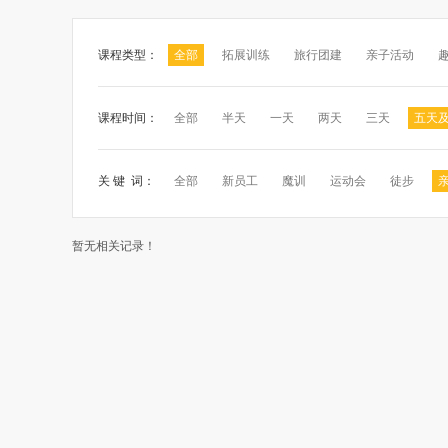
课程类型：
全部
拓展训练
旅行团建
亲子活动
课程时间：
全部
半天
一天
两天
三天
五天
关 键 词：
全部
新员工
魔训
运动会
徒步
暂无相关记录！