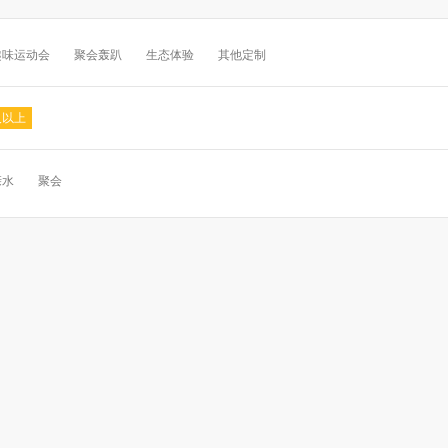
趣味运动会
聚会轰趴
生态体验
其他定制
及以上
亲水
聚会