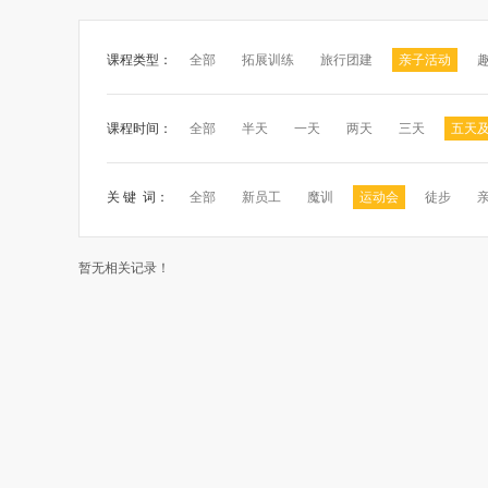
课程类型：
全部
拓展训练
旅行团建
亲子活动
课程时间：
全部
半天
一天
两天
三天
五天
关 键 词：
全部
新员工
魔训
运动会
徒步
暂无相关记录！