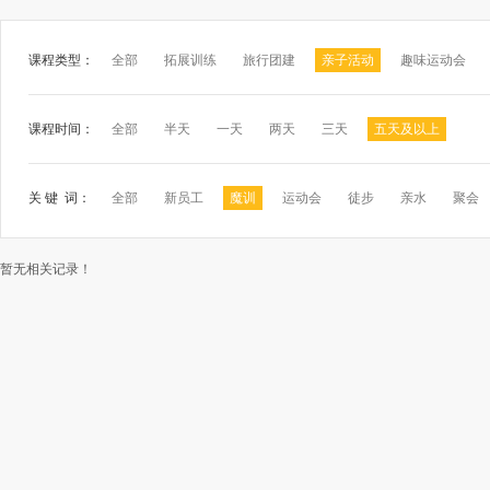
课程类型：
全部
拓展训练
旅行团建
亲子活动
趣味运动会
课程时间：
全部
半天
一天
两天
三天
五天及以上
关 键 词：
全部
新员工
魔训
运动会
徒步
亲水
聚会
暂无相关记录！