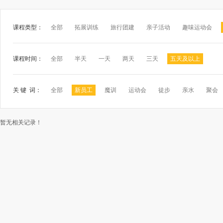
课程类型：
全部
拓展训练
旅行团建
亲子活动
趣味运动会
课程时间：
全部
半天
一天
两天
三天
五天及以上
关 键 词：
全部
新员工
魔训
运动会
徒步
亲水
聚会
暂无相关记录！