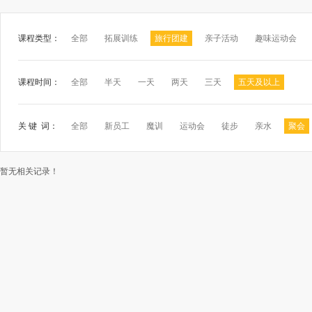
课程类型：
全部
拓展训练
旅行团建
亲子活动
趣味运动会
课程时间：
全部
半天
一天
两天
三天
五天及以上
关 键 词：
全部
新员工
魔训
运动会
徒步
亲水
聚会
暂无相关记录！