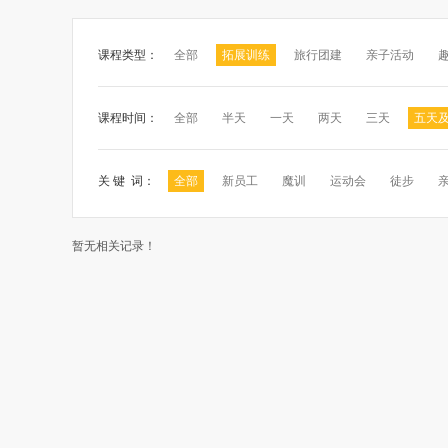
课程类型：
全部
拓展训练
旅行团建
亲子活动
课程时间：
全部
半天
一天
两天
三天
五天
关 键 词：
全部
新员工
魔训
运动会
徒步
暂无相关记录！