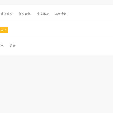
趣味运动会
聚会轰趴
生态体验
其他定制
及以上
亲水
聚会