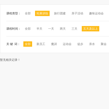
课程类型：
全部
拓展训练
旅行团建
亲子活动
趣味运动会
课程时间：
全部
半天
一天
两天
三天
五天及以上
关 键 词：
全部
新员工
魔训
运动会
徒步
亲水
聚会
暂无相关记录！