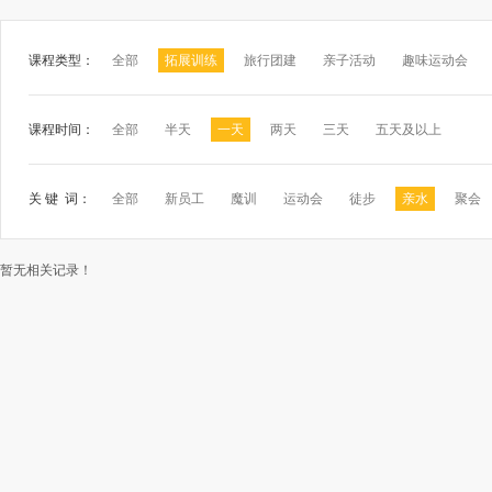
课程类型：
全部
拓展训练
旅行团建
亲子活动
趣味运动会
课程时间：
全部
半天
一天
两天
三天
五天及以上
关 键 词：
全部
新员工
魔训
运动会
徒步
亲水
聚会
暂无相关记录！