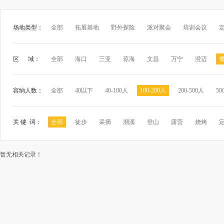
场地类型：
全部
拓展基地
野外探险
派对聚会
培训会议
区 域：
全部
海口
三亚
琼海
文昌
万宁
澄迈
容纳人数：
全部
40以下
40-100人
100-200人
200-500人
50
关 键 词：
全部
徒步
采摘
溯溪
登山
露营
烧烤
暂无相关记录！