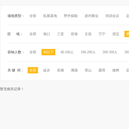
场地类型：
全部
拓展基地
野外探险
派对聚会
培训会议
区 域：
全部
海口
三亚
琼海
文昌
万宁
澄迈
容纳人数：
全部
40以下
40-100人
100-200人
200-500人
50
关 键 词：
全部
徒步
采摘
溯溪
登山
露营
烧烤
暂无相关记录！