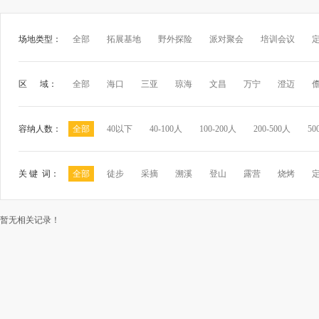
场地类型：
全部
拓展基地
野外探险
派对聚会
培训会议
区 域：
全部
海口
三亚
琼海
文昌
万宁
澄迈
容纳人数：
全部
40以下
40-100人
100-200人
200-500人
50
关 键 词：
全部
徒步
采摘
溯溪
登山
露营
烧烤
暂无相关记录！