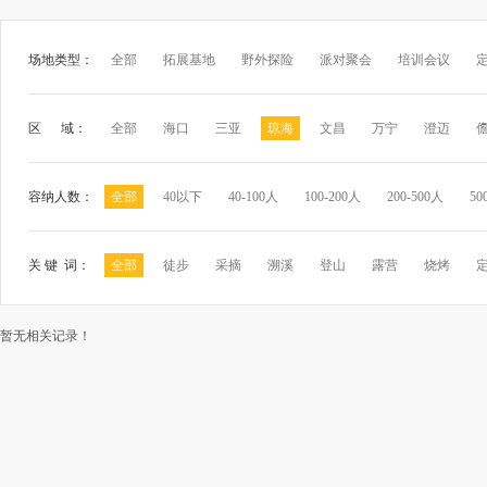
场地类型：
全部
拓展基地
野外探险
派对聚会
培训会议
区 域：
全部
海口
三亚
琼海
文昌
万宁
澄迈
容纳人数：
全部
40以下
40-100人
100-200人
200-500人
50
关 键 词：
全部
徒步
采摘
溯溪
登山
露营
烧烤
暂无相关记录！