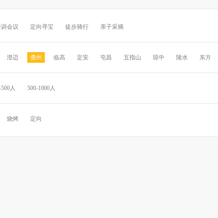
培训会议
定向寻宝
徒步骑行
亲子采摘
澄迈
儋州
临高
定安
屯昌
五指山
琼中
陵水
东方
-500人
500-1000人
烧烤
定向