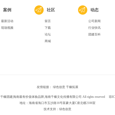
案例
社区
动态
最新活动
留言
公司新闻
现场视频
下载
行业快讯
论坛
团建百科
商城
友情链接：
绿色创意
千橡拓展
 2018 千橡团建|海南最有价值体验品牌,海南千橡文化传播有限公司 All rights reserved
琼IC
地址：海南省海口市玉沙路16号富豪大厦C座北楼2106室
技术支持：
绿色创意