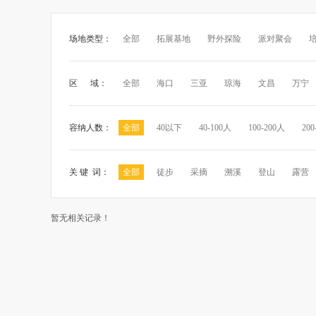
场地类型：
全部
拓展基地
野外探险
派对聚会
区 域：
全部
海口
三亚
琼海
文昌
万宁
容纳人数：
全部
40以下
40-100人
100-200人
200
关 键 词：
全部
徒步
采摘
溯溪
登山
露营
暂无相关记录！