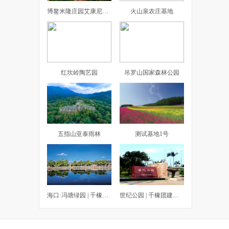
博鳌米隆庄园艾康尼克度假酒店
火山泉农庄基地
红坎岭陶艺园
吊罗山国家森林公园
五指山亚泰雨林
测试基地1号
海口·冯塘绿园 | 千橡团建拓展基地
世纪公园 | 千橡团建拓展基地