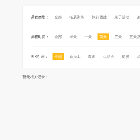
课程类型：
全部
拓展训练
旅行团建
亲子活动
课程时间：
全部
半天
一天
两天
三天
五天
关 键 词：
全部
新员工
魔训
运动会
徒步
暂无相关记录！