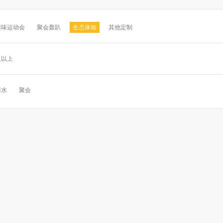
趣味运动会
聚会轰趴
生态体验
其他定制
及以上
亲水
聚会