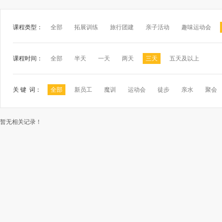
课程类型：
全部
拓展训练
旅行团建
亲子活动
趣味运动会
课程时间：
全部
半天
一天
两天
三天
五天及以上
关 键 词：
全部
新员工
魔训
运动会
徒步
亲水
聚会
暂无相关记录！