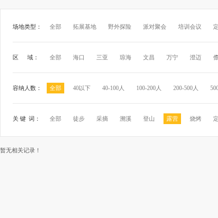
场地类型：
全部
拓展基地
野外探险
派对聚会
培训会议
区 域：
全部
海口
三亚
琼海
文昌
万宁
澄迈
容纳人数：
全部
40以下
40-100人
100-200人
200-500人
50
关 键 词：
全部
徒步
采摘
溯溪
登山
露营
烧烤
暂无相关记录！