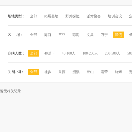
场地类型：
全部
拓展基地
野外探险
派对聚会
培训会议
区 域：
全部
海口
三亚
琼海
文昌
万宁
澄迈
容纳人数：
全部
40以下
40-100人
100-200人
200-500人
50
关 键 词：
全部
徒步
采摘
溯溪
登山
露营
烧烤
暂无相关记录！